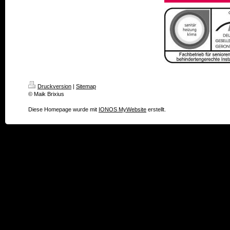
Druckversion
|
Sitemap
© Maik Brixius
Diese Homepage wurde mit
IONOS MyWebsite
erstellt.