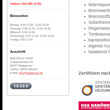
Wärmepu
Telefon: 0151 400 13 761
Brennwertt
Bürozeiten
Brennstoffz
Solartherm
Montag: 8.00-12.00, 13.00-16.00
Regenwass
Dienstag: 8.00-12.00, 13.00-16.00
Mittwoch: 8.00-12.00
Trinkwass
Donnerstag: 8.00-12.00, 13.00-16.00
barrierefr
Freitag: 8.00-12.00
eigener Ku
Notdienst 
Anschrift
Maik Brixius GmbH
Treppenstrasse 62
66787 Wadgassen
Telefon: 06834-490224
Zertifiziert n
E-Mail:
info@maikbrixius.de